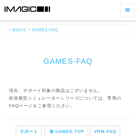
ナ
GAMES-
ビ
FAQ
ゲ
-
I.MAGIC
GAMES-FAQ
ー
ホ
シ
ー
ム
ョ
へ
ン
GAMES-FAQ
戻
の
る
切
り
替
現在、サポート対象の製品はございません。
え
鉄道模型シミュレーターシリーズについては、専用の
FAQページをご参照ください。
サポート
GAMES-TOP
VRM-FAQ