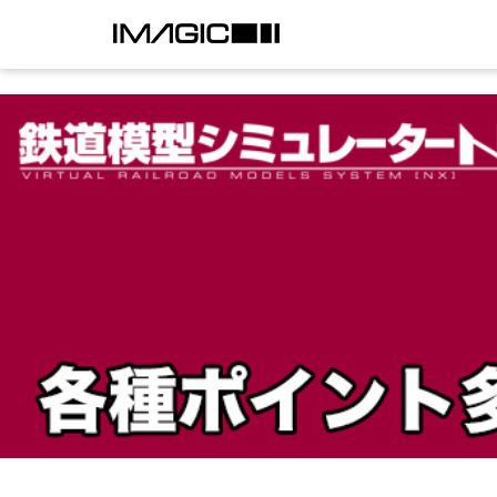
I.MAGIC
-
ホ
ー
ム
へ
戻
る