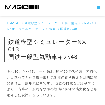
ナ
鉄
ビ
道
ゲ
模
I.MAGIC
鉄道模型シミュレーター
製品情報
VRMNX
ー
型
NXオリジナルパッケージ
NX013 国鉄キハ48
シ
シ
ミ
ョ
鉄道模型シミュレーターNX
ュ
ン
レ
013
の
ー
切
国鉄一般型気動車キハ48
タ
ー
り
NX
替
013
キハ40、キハ47、キハ48は、昭和50年代初頭、老朽化
え
国
が目立ってきた国鉄一般形気動車の置き換えを目的に開
鉄
発された一般形気動車です。 国鉄の財政など諸事情に
一
般
より、当時の一般的な水準の設備に保守の省力化などを
型
配慮した設計になっています。
気
動