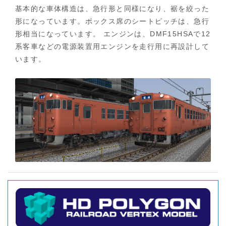
車
基本的な車体構造は、急行形と同様になり、裾を絞った
キ
形になっています。ボックス席のシートピッチは、急行
ハ
形相当になっています。 エンジンは、DMF15HSAで12
48
-
系客車などの電源装置用エンジンを走行用に再設計して
ホ
います。
ー
ム
へ
戻
る