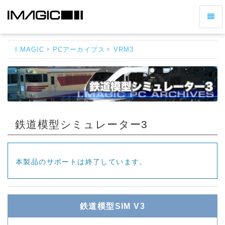
ナ
鉄
ビ
道
ゲ
模
I.MAGIC
PCアーカイブス
VRM3
ー
型
シ
シ
ミ
ョ
ュ
ン
レ
の
ー
切
タ
鉄道模型シミュレーター3
ー
り
3
替
-
え
ホ
本製品のサポートは終了しています。
ー
ム
へ
戻
鉄道模型SIM V3
る