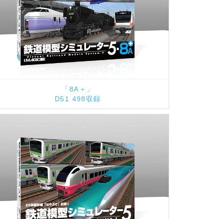
「8A＋」
D51 498収録