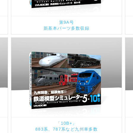
第9A号
新基本パーツ多数収録
「10B+」
883系、787系など九州車多数