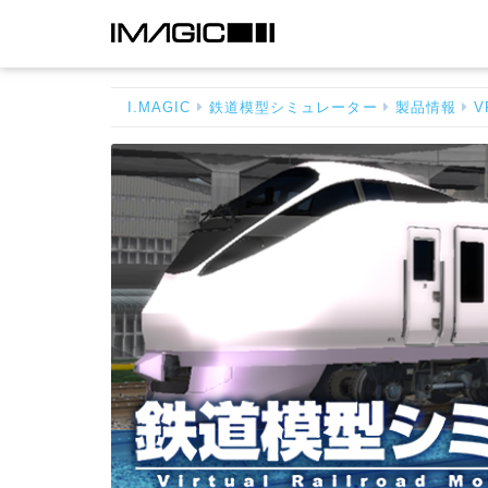
鉄
道
模
I.MAGIC
鉄道模型シミュレーター
製品情報
V
型
シ
ミ
ュ
レ
ー
タ
ー
5
-
ホ
ー
ム
へ
戻
る