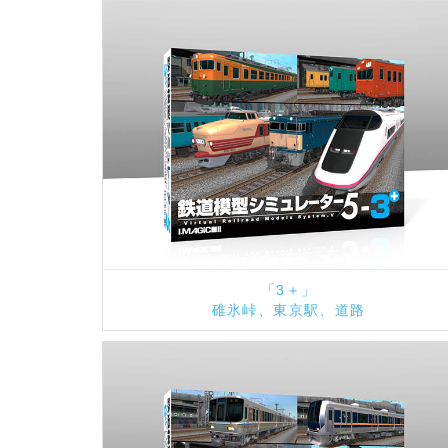
「3＋」
碓氷峠、東京駅、道路