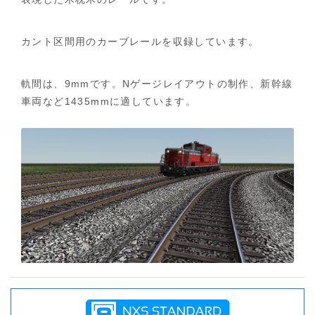
木
カ
ン
カント区間用のカーブレールを収録しています。
ト
区
間
軌間は、9mmです。Nゲージレイアウトの制作、新幹線
セ
車両など1435mmに適しています。
ッ
ト
-
ホ
ー
ム
へ
戻
る