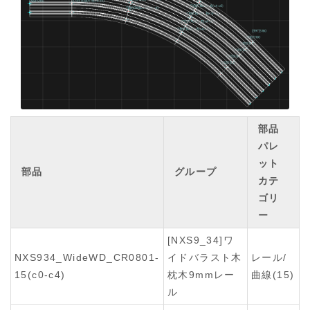
部品
パレ
ット
部品
グループ
カテ
ゴリ
ー
[NXS9_34]ワ
NXS934_WideWD_CR0801-
イドバラスト木
レール/
15(c0-c4)
枕木9mmレー
曲線(15)
ル