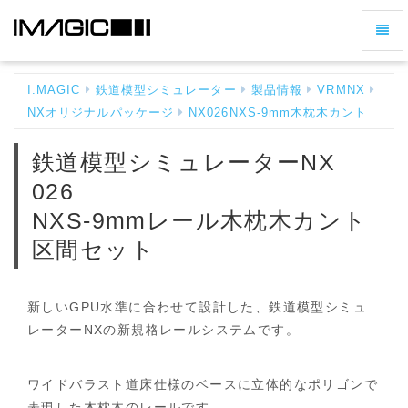
ナ
鉄
ビ
道
ゲ
模
I.MAGIC
鉄道模型シミュレーター
製品情報
VRMNX
ー
型
NXオリジナルパッケージ
NX026NXS-9mm木枕木カント
シ
シ
ミ
ョ
鉄道模型シミュレーターNX
ュ
ン
レ
026
の
ー
切
NXS-9mmレール木枕木カント
タ
ー
り
区間セット
NX
替
026
え
NXS-
9mm
新しいGPU水準に合わせて設計した、鉄道模型シミュ
レ
レーターNXの新規格レールシステムです。
ー
ル
木
ワイドバラスト道床仕様のベースに立体的なポリゴンで
枕
表現した木枕木のレールです。