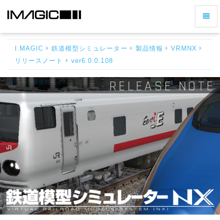
ナ
リ
ビ
リ
ゲ
ー
I.MAGIC
鉄道模型シミュレーター
製品情報
VRMNX
ー
ス
リリースノート
ver6.0.0.108
シ
ノ
ー
ョ
RELEASE NOTE
ト
ン
6.0.0.108
の
-
切
ホ
ー
り
ム
替
へ
え
戻
る