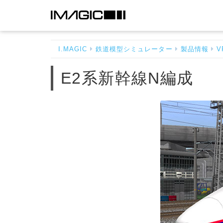
E2
系
新
I.MAGIC
鉄道模型シミュレーター
製品情報
V
幹
線
E2系新幹線N編成
N
編
成
-
ホ
ー
ム
へ
戻
る