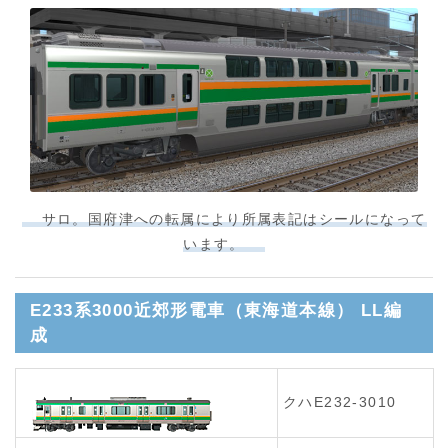
サロ。国府津への転属により所属表記はシールになって
います。
E233系3000近郊形電車（東海道本線） LL編
成
クハE232-3010