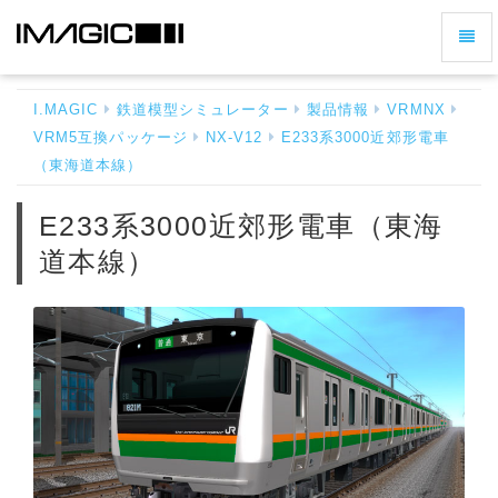
ナ
E233
ビ
系
ゲ
3000
I.MAGIC
鉄道模型シミュレーター
製品情報
VRMNX
ー
近
VRM5互換パッケージ
NX-V12
E233系3000近郊形電車
シ
郊
（東海道本線）
形
ョ
電
ン
車
E233系3000近郊形電車（東海
の
（東
道本線）
切
海
道
り
本
替
線）
え
-
ホ
ー
ム
へ
戻
る