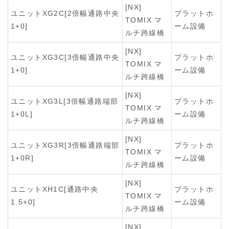
[NX]
ユニットXG2C[2倍幅通路中央
プラットホ
TOMIX マ
1+0]
ーム設備
ルチ跨線橋
[NX]
ユニットXG3C[3倍幅通路中央
プラットホ
TOMIX マ
1+0]
ーム設備
ルチ跨線橋
[NX]
ユニットXG3L[3倍幅通路端部
プラットホ
TOMIX マ
1+0L]
ーム設備
ルチ跨線橋
[NX]
ユニットXG3R[3倍幅通路端部
プラットホ
TOMIX マ
1+0R]
ーム設備
ルチ跨線橋
[NX]
ユニットXH1C[通路中央
プラットホ
TOMIX マ
1.5+0]
ーム設備
ルチ跨線橋
[NX]