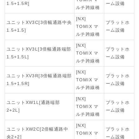
1.5+1.5R]
ーム設備
ルチ跨線橋
[NX]
ユニットXV3C[3倍幅通路中央
プラットホ
TOMIX マ
1.5+1.5]
ーム設備
ルチ跨線橋
[NX]
ユニットXV3L[3倍幅通路端部
プラットホ
TOMIX マ
1.5+1.5L]
ーム設備
ルチ跨線橋
[NX]
ユニットXV3R[3倍幅通路端部
プラットホ
TOMIX マ
1.5+1.5R]
ーム設備
ルチ跨線橋
[NX]
ユニットXW1L[通路端部
プラットホ
TOMIX マ
2+2L]
ーム設備
ルチ跨線橋
[NX]
ユニットXW2C[2倍幅通路中
プラットホ
TOMIX マ
央2+2]
ーム設備