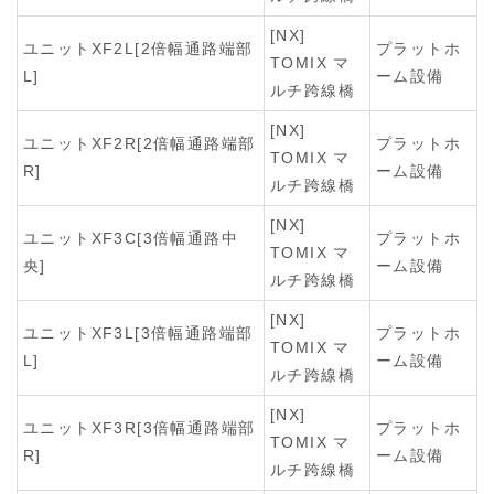
[NX]
ユニットXF2L[2倍幅通路端部
プラットホ
TOMIX マ
L]
ーム設備
ルチ跨線橋
[NX]
ユニットXF2R[2倍幅通路端部
プラットホ
TOMIX マ
R]
ーム設備
ルチ跨線橋
[NX]
ユニットXF3C[3倍幅通路中
プラットホ
TOMIX マ
央]
ーム設備
ルチ跨線橋
[NX]
ユニットXF3L[3倍幅通路端部
プラットホ
TOMIX マ
L]
ーム設備
ルチ跨線橋
[NX]
ユニットXF3R[3倍幅通路端部
プラットホ
TOMIX マ
R]
ーム設備
ルチ跨線橋