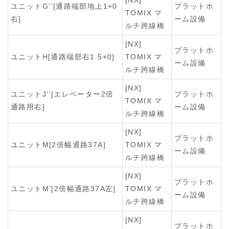
[NX]
ユニットG’’[通路端部地上1+0
プラットホ
TOMIX マ
右]
ーム設備
ルチ跨線橋
[NX]
プラットホ
ユニットH[通路端部右1.5+0]
TOMIX マ
ーム設備
ルチ跨線橋
[NX]
ユニットJ’’[エレベーター2倍
プラットホ
TOMIX マ
通路用右]
ーム設備
ルチ跨線橋
[NX]
プラットホ
ユニットM[2倍幅通路37A]
TOMIX マ
ーム設備
ルチ跨線橋
[NX]
プラットホ
ユニットM’[2倍幅通路37A左]
TOMIX マ
ーム設備
ルチ跨線橋
[NX]
プラットホ