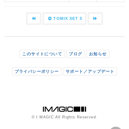
TOMIX SET 5
このサイトについて
ブログ
お知らせ
プライバシーポリシー
サポート／アップデート
© I.MAGIC All Rights Reserved.