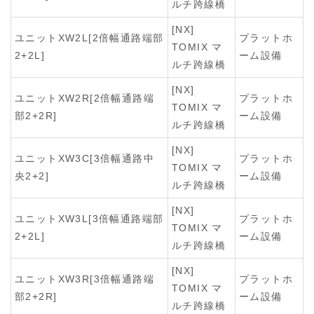
ルチ跨線橋
[NX]
ユニットXW2L[2倍幅通路端部
プラットホ
TOMIX マ
2+2L]
ーム設備
ルチ跨線橋
[NX]
ユニットXW2R[2倍幅通路端
プラットホ
TOMIX マ
部2+2R]
ーム設備
ルチ跨線橋
[NX]
ユニットXW3C[3倍幅通路中
プラットホ
TOMIX マ
央2+2]
ーム設備
ルチ跨線橋
[NX]
ユニットXW3L[3倍幅通路端部
プラットホ
TOMIX マ
2+2L]
ーム設備
ルチ跨線橋
[NX]
ユニットXW3R[3倍幅通路端
プラットホ
TOMIX マ
部2+2R]
ーム設備
ルチ跨線橋