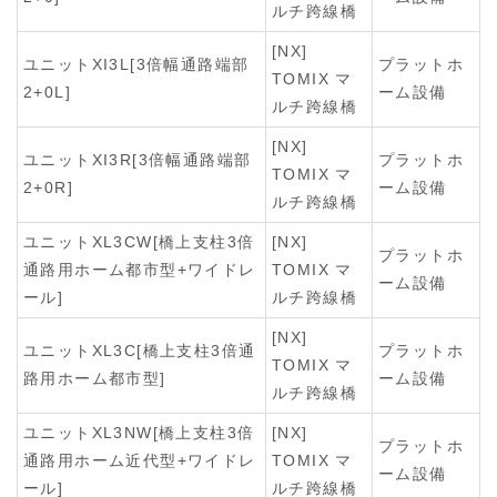
ルチ跨線橋
[NX]
ユニットXI3L[3倍幅通路端部
プラットホ
TOMIX マ
2+0L]
ーム設備
ルチ跨線橋
[NX]
ユニットXI3R[3倍幅通路端部
プラットホ
TOMIX マ
2+0R]
ーム設備
ルチ跨線橋
ユニットXL3CW[橋上支柱3倍
[NX]
プラットホ
通路用ホーム都市型+ワイドレ
TOMIX マ
ーム設備
ール]
ルチ跨線橋
[NX]
ユニットXL3C[橋上支柱3倍通
プラットホ
TOMIX マ
路用ホーム都市型]
ーム設備
ルチ跨線橋
ユニットXL3NW[橋上支柱3倍
[NX]
プラットホ
通路用ホーム近代型+ワイドレ
TOMIX マ
ーム設備
ール]
ルチ跨線橋