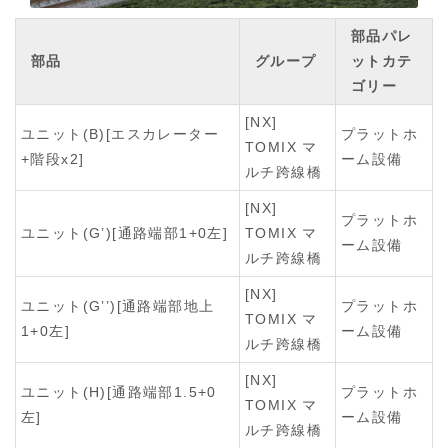
部品パレ
部品
グループ
ットカテ
ゴリー
[NX]
ユニット(B)[エスカレーター
プラットホ
TOMIX マ
+階段x2]
ーム設備
ルチ跨線橋
[NX]
プラットホ
ユニット(G’)[通路端部1+0左]
TOMIX マ
ーム設備
ルチ跨線橋
[NX]
ユニット(G’’)[通路端部地上
プラットホ
TOMIX マ
1+0左]
ーム設備
ルチ跨線橋
[NX]
ユニット(H)[通路端部1.5+0
プラットホ
TOMIX マ
左]
ーム設備
ルチ跨線橋