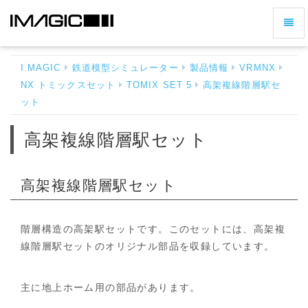
ナ
高
ビ
架
ゲ
複
I.MAGIC
鉄道模型シミュレーター
製品情報
VRMNX
ー
線
NX トミックスセット
TOMIX SET 5
高架複線階層駅セ
シ
階
ット
層
ョ
駅
ン
セ
高架複線階層駅セット
の
ッ
切
ト
-
り
高架複線階層駅セット
ホ
替
ー
え
ム
階層構造の高架駅セットです。このセットには、高架複
へ
戻
線階層駅セットのオリジナル部品を収録しています。
る
主に地上ホーム用の部品があります。